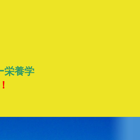
ー栄養学
E！