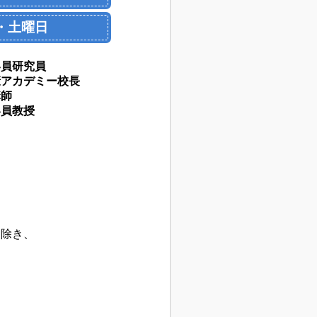
・土曜日
客員研究員
康アカデミー校長
講師
客員教授
。
り除き、
を