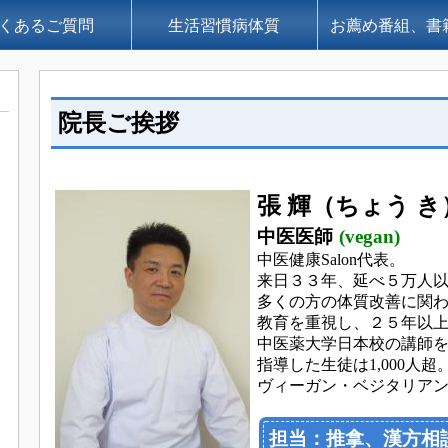
くあるご質問
生活習慣病体質
お薦め番組、書籍et
院長ご挨拶
張 輝（ちょう き
中医医師
(vegan)
中医健康Salon代表。
来日３３年、延べ５万人
多くの方の体質改善に関
教育を重視し、２５年以
中医薬大学日本校の講師
指導した生徒は1,000人超
ヴィーガン・ベジタリア
担当：推拿、漢方相