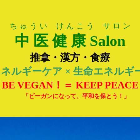
ち ゅ う い け ん こ う サ ロ ン
中 医 健 康 Salon
推拿・漢方・食療
ネルギーケア × 生命エネルギ
BE VEGAN！＝ KEEP PEAC
「ビーガンになって、平和を保とう！」