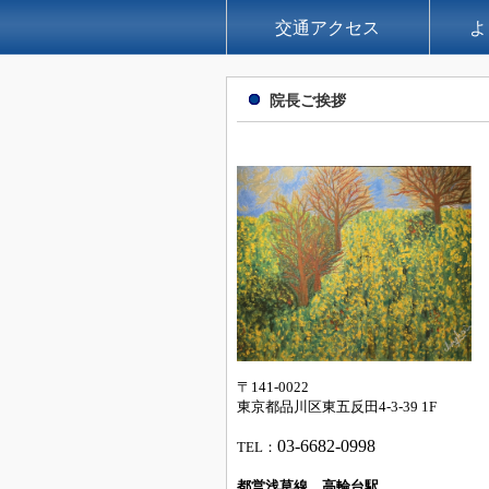
交通アクセス
よ
院長ご挨拶
〒141-0022
東京都品川区東五反田4-3-39 1F
03-66
82-0998
TEL：
都営浅草線 高輪台駅