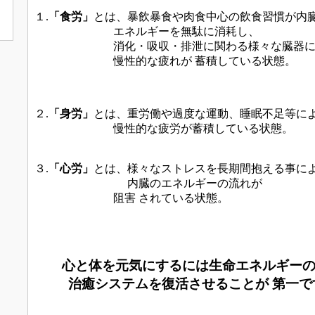
１.
「食労」
とは、暴飲暴食や肉食中心の飲食習慣が
内
エネルギーを
無駄に消耗し、
消化・吸収・
排泄に関わる
様々な臓器
慢性的な
疲れが
蓄積している状態。
２.
「身労」
とは、重労働や過度な運動、睡眠不足等に
慢性的な疲労が
蓄積している状態。
３.
「心労」
とは、様々なストレスを長期間抱える事に
内臓のエネルギーの流れが
阻害
されている
状態。
心と体を元気にするには生命エネルギー
治癒システムを
復活させることが 第一で