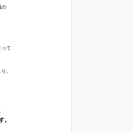
臓の
に
よって
より、
の
す。