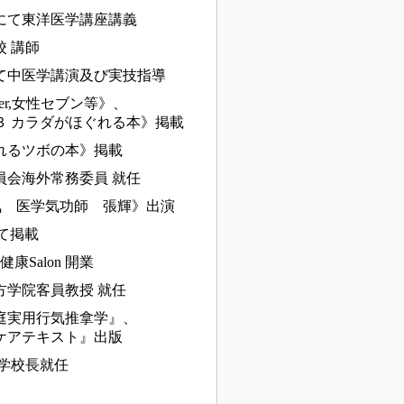
にて東洋医学講座講義
 講師
て中医学講演及び実技指導
Walker,女性セブン等》、
３ カラダがほぐれる本》掲載
れるツボの本》掲載
員会海外常務委員 就任
元気 医学気功師 張輝》出演
いて掲載
康Salon 開業
方学院客員教授 就任
庭実用行気推拿学』、
ケアテキスト』出版
学校長就任