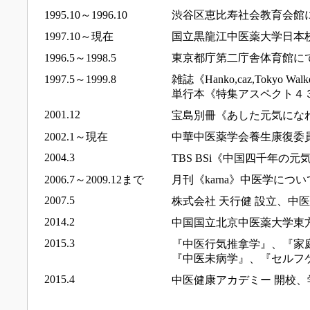
1995.10～1996.10
渋谷区恵比寿社会教育会館
1997.10～現在
国立黒龍江中医薬大学日本校
1996.5～1998.5
東京都庁第二庁舎体育館に
1997.5～1999.8
雑誌《Hanko,caz,Tokyo 
単行本《特集アスペクト４
2001.12
宝島別冊《あした元気にな
2002.1～現在
中華中医薬学会養生康復委
2004.3
TBS BSi《中国四千年の
2006.7～2009.12まで
月刊《karna》中医学につ
2007.5
株式会社 天行健 設立、中医健
2014.2
中国国立北京中医薬大学東
2015.3
『中医行気推拿学』、『家
『中医未病学』、『セルフ
2015.4
中医健康アカデミー 開校、