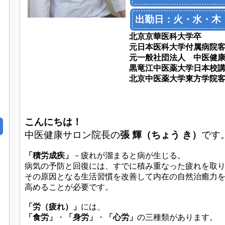
出勤日：火・水・木
北京京華医科大学卒
元日本医科大学付属病院
元一般社団法人 中医健
黒竜江中医薬大学日本校
北京中医薬大学東方学院
こんにちは！
中医健康サロン院長の
張 輝（ちょう き）
です
「積労成疾」
－疲れが溜まると病が生じる。
病気の予防と回復には、すでに積み重なった疲れを取
その原因となる生活習慣を改善して内在の自然治癒力
高めることが必要です。
「労（疲れ）」
には、
「
食労」
・
「身労」
・
「心労」
の三種類があります。