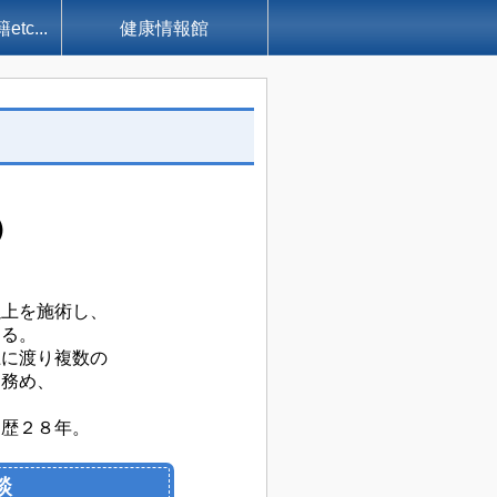
c...
健康情報館
）
以上を
施術し、
わる。
上に渡り複数の
を務め、
。
ン歴２８年
。
談